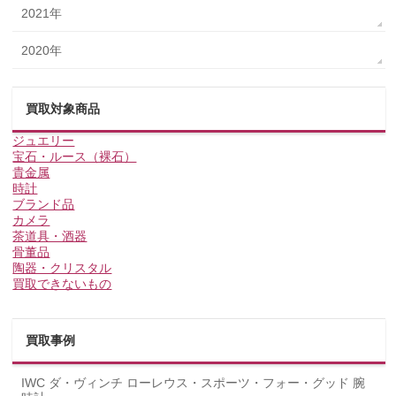
2021年
2020年
買取対象商品
ジュエリー
宝石・ルース（裸石）
貴金属
時計
ブランド品
カメラ
茶道具・酒器
骨董品
陶器・クリスタル
買取できないもの
買取事例
IWC ダ・ヴィンチ ローレウス・スポーツ・フォー・グッド 腕