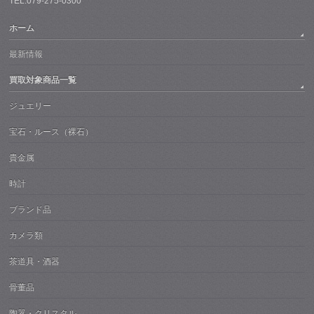
TEL:079-275-0300
ホーム
最新情報
買取対象商品一覧
ジュエリー
宝石・ルース（裸石）
貴金属
時計
ブランド品
カメラ類
茶道具・酒器
骨董品
陶器・クリスタル