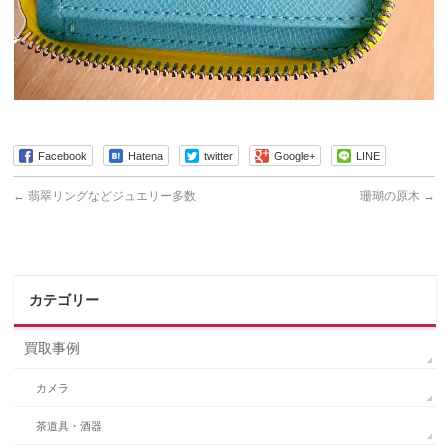
Facebook
Hatena
twitter
Google+
LINE
←
翡翠リングなどジュエリー多数
珊瑚の原木
→
カテゴリー
買取事例
カメラ
茶道具・酒器