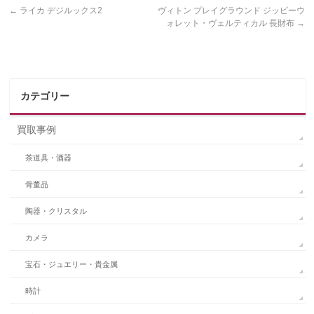
←
ライカ デジルックス2
ヴィトン プレイグラウンド ジッピーウ
ォレット・ヴェルティカル 長財布
→
カテゴリー
買取事例
茶道具・酒器
骨董品
陶器・クリスタル
カメラ
宝石・ジュエリー・貴金属
時計