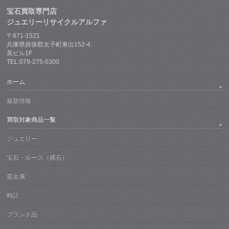
宝石買取専門店
ジュエリーリサイクルアルファ
〒671-1521
兵庫県揖保郡太子町東出152-4
英ビル1F
TEL:079-275-0300
ホーム
最新情報
買取対象商品一覧
ジュエリー
宝石・ルース（裸石）
貴金属
時計
ブランド品