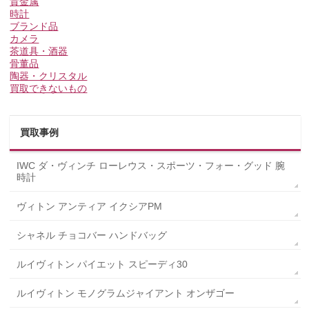
貴金属
時計
ブランド品
カメラ
茶道具・酒器
骨董品
陶器・クリスタル
買取できないもの
買取事例
IWC ダ・ヴィンチ ローレウス・スポーツ・フォー・グッド 腕
時計
ヴィトン アンティア イクシアPM
シャネル チョコバー ハンドバッグ
ルイヴィトン パイエット スピーディ30
ルイヴィトン モノグラムジャイアント オンザゴー