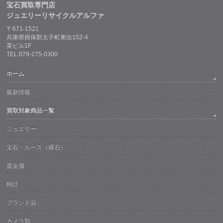
宝石買取専門店
ジュエリーリサイクルアルファ
〒671-1521
兵庫県揖保郡太子町東出152-4
英ビル1F
TEL:079-275-0300
ホーム
最新情報
買取対象商品一覧
ジュエリー
宝石・ルース（裸石）
貴金属
時計
ブランド品
カメラ類