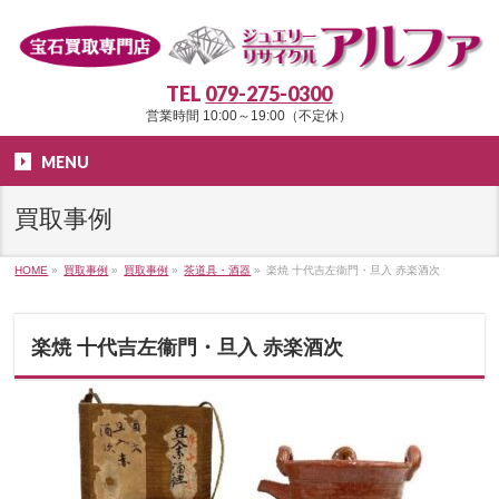
TEL
079-275-0300
営業時間 10:00～19:00（不定休）
MENU
買取事例
HOME
»
買取事例
»
買取事例
»
茶道具・酒器
»
楽焼 十代吉左衞門・旦入 赤楽酒次
楽焼 十代吉左衞門・旦入 赤楽酒次