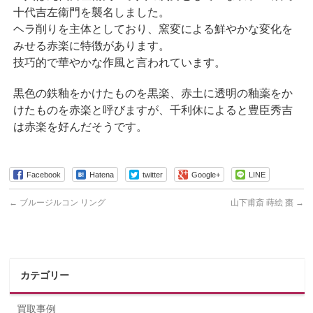
十代吉左衞門を襲名しました。
ヘラ削りを主体としており、窯変による鮮やかな変化を
みせる赤楽に特徴があります。
技巧的で華やかな作風と言われています。
黒色の鉄釉をかけたものを黒楽、赤土に透明の釉薬をか
けたものを赤楽と呼びますが、千利休によると豊臣秀吉
は赤楽を好んだそうです。
Facebook
Hatena
twitter
Google+
LINE
←
ブルージルコン リング
山下甫斎 蒔絵 棗
→
カテゴリー
買取事例