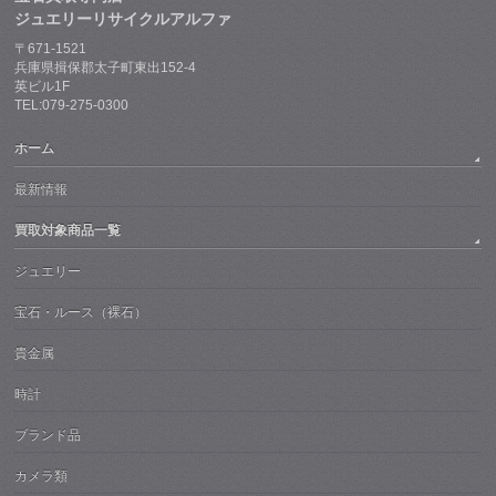
ジュエリーリサイクルアルファ
〒671-1521
兵庫県揖保郡太子町東出152-4
英ビル1F
TEL:079-275-0300
ホーム
最新情報
買取対象商品一覧
ジュエリー
宝石・ルース（裸石）
貴金属
時計
ブランド品
カメラ類