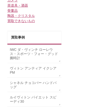
カメラ
茶道具・酒器
骨董品
陶器・クリスタル
買取できないもの
買取事例
IWC ダ・ヴィンチ ローレウ
ス・スポーツ・フォー・グッド
腕時計
ヴィトン アンティア イクシア
PM
シャネル チョコバー ハンドバ
ッグ
ルイヴィトン パイエット スピ
ーディ30