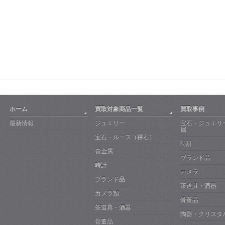
ホーム
買取対象商品一覧
買取事例
最新情報
ジュエリー
宝石・ジュエリ
属
宝石・ルース（裸石）
時計
貴金属
ブランド品
時計
カメラ
ブランド品
茶道具・酒器
カメラ類
骨董品
茶道具・酒器
陶器・クリスタ
骨董品