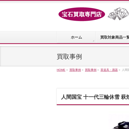
ホーム
買取対象商品一
買取事例
HOME
»
買取事例
»
買取事例
»
茶道具・酒器
»
人間
人間国宝 十一代三輪休雪 萩