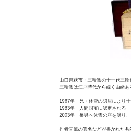
山口県萩市・三輪窯の十一代三輪
三輪窯は江戸時代から続く由緒あ
1967年 兄・休雪の隠居により
1983年 人間国宝に認定される
2003年 長男へ休雪の座を譲り
作者直筆の署名などが書かれた共