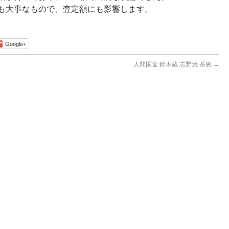
も大事なもので、査定額にも影響します。
Google+
人間国宝 鈴木蔵 志野焼 茶碗
→