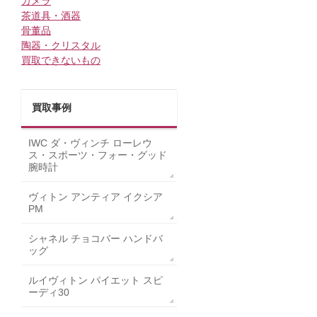
カメラ
茶道具・酒器
骨董品
陶器・クリスタル
買取できないもの
買取事例
IWC ダ・ヴィンチ ローレウ
ス・スポーツ・フォー・グッド
腕時計
ヴィトン アンティア イクシア
PM
シャネル チョコバー ハンドバ
ッグ
ルイヴィトン パイエット スピ
ーディ30