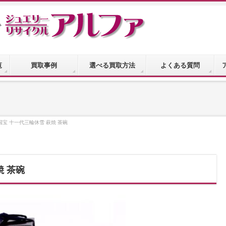
覧
買取事例
選べる買取方法
よくある質問
国宝 十一代三輪休雪 萩焼 茶碗
焼 茶碗