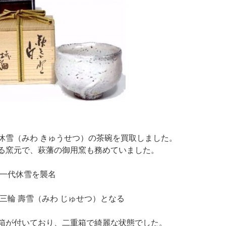
休雪（みわ きゅうせつ）の茶碗を買取しました。
る窯元で、萩藩の御用窯も務めていました。
十一代休雪を襲名
、三輪 壽雪（みわ じゅせつ）となる
箱が付いており、二重箱で綺麗な状態でした。