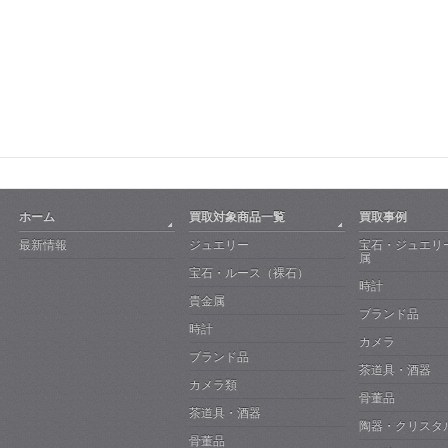
ホーム
買取対象商品一覧
買取事例
最新情報
ジュエリー
宝石・ジュエリ
属
宝石・ルース（裸石）
時計
貴金属
ブランド品
時計
カメラ
ブランド品
茶道具・酒器
カメラ類
骨董品
茶道具・酒器
陶器・クリスタ
骨董品