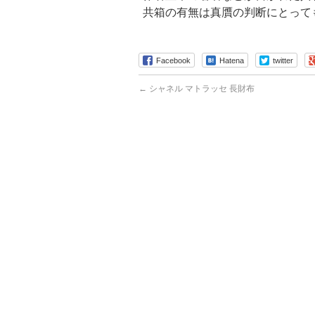
共箱の有無は真贋の判断にとって
Facebook
Hatena
twitter
←
シャネル マトラッセ 長財布