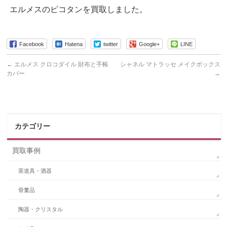
エルメスのピコタンを買取しました。
Facebook
Hatena
twitter
Google+
LINE
←
エルメス クロコダイル 財布と手帳
シャネル マトラッセ メイクボックス
カバー
→
カテゴリー
買取事例
茶道具・酒器
骨董品
陶器・クリスタル