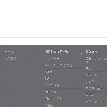
ホーム
買取対象商品一覧
買取事例
最新情報
ジュエリー
宝石・ジュエリ
属
宝石・ルース（裸石）
時計
貴金属
ブランド品
時計
カメラ
ブランド品
茶道具・酒器
カメラ類
骨董品
茶道具・酒器
陶器・クリスタ
骨董品