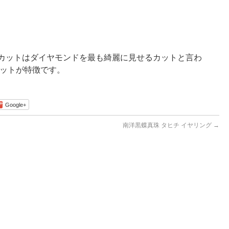
カットはダイヤモンドを最も綺麗に見せるカットと言わ
カットが特徴です。
Google+
南洋黒蝶真珠 タヒチ イヤリング
→