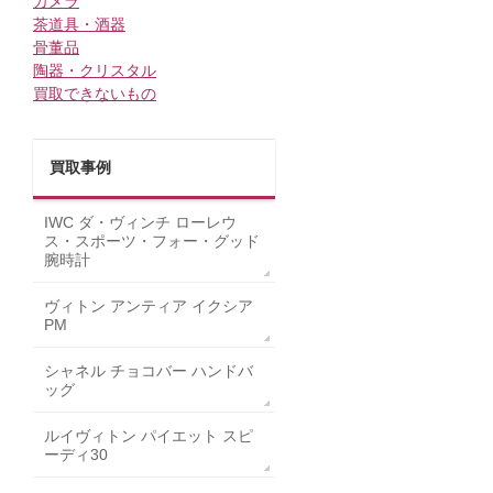
カメラ
茶道具・酒器
骨董品
陶器・クリスタル
買取できないもの
買取事例
IWC ダ・ヴィンチ ローレウ
ス・スポーツ・フォー・グッド
腕時計
ヴィトン アンティア イクシア
PM
シャネル チョコバー ハンドバ
ッグ
ルイヴィトン パイエット スピ
ーディ30