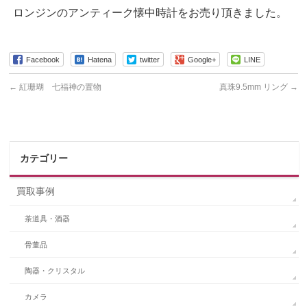
ロンジンのアンティーク懐中時計をお売り頂きました。
Facebook
Hatena
twitter
Google+
LINE
←
紅珊瑚 七福神の置物
真珠9.5mm リング
→
カテゴリー
買取事例
茶道具・酒器
骨董品
陶器・クリスタル
カメラ